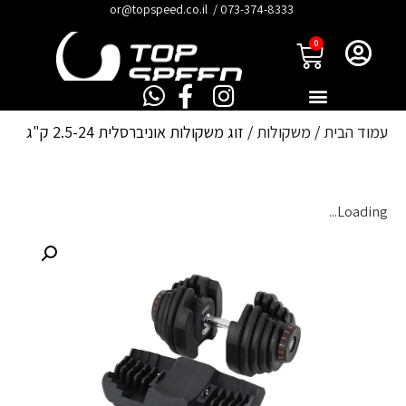
לתוכן
073-374-8333
/
or@topspeed.co.il
0
עמוד הבית
/
משקולות
/ זוג משקולות אוניברסלית 2.5-24 ק"ג
Loading...