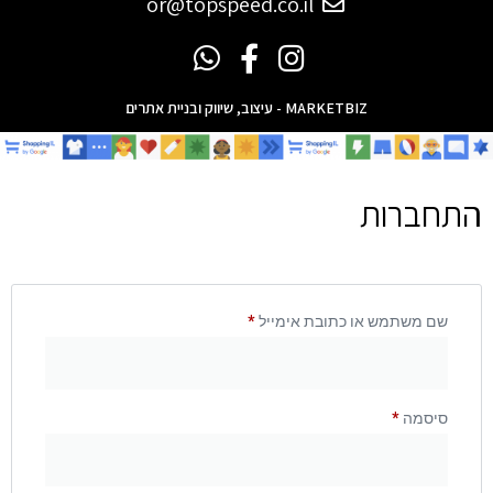
or@topspeed.co.il
MARKETBIZ - עיצוב, שיווק ובניית אתרים
התחברות
שם משתמש או כתובת אימייל
*
סיסמה
*