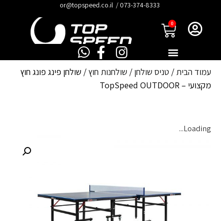
לתוכן
073-374-8333
/
or@topspeed.co.il
0
עמוד הבית
/
טניס שולחן
/
שולחנות חוץ
/ שולחן פינג פונג חוץ
מקצועי – TopSpeed OUTDOOR
Loading...