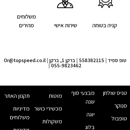
משלוחים
קניה בטוחה
שירות אישי
מהירים
טופ ספיד | 558382115 | ברקן 1, ברקן |
Or@topspeed.co.il
| 055-9823462
טניס שולחן
מבצעי סוף
מוטות
תקנון האתר
שנה
סנוקר
מכשירי כושר
מדיניות
יוגה
משלוחים
טופבול
משקולות
בלוג
מדיניות