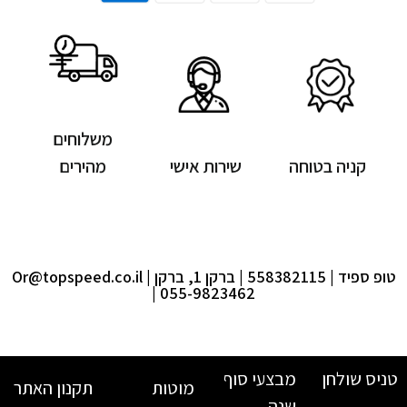
משלוחים
קניה בטוחה
שירות אישי
מהירים
טופ ספיד | 558382115 | ברקן 1, ברקן |
Or@topspeed.co.il
| 055-9823462
טניס שולחן
מבצעי סוף
מוטות
תקנון האתר
שנה