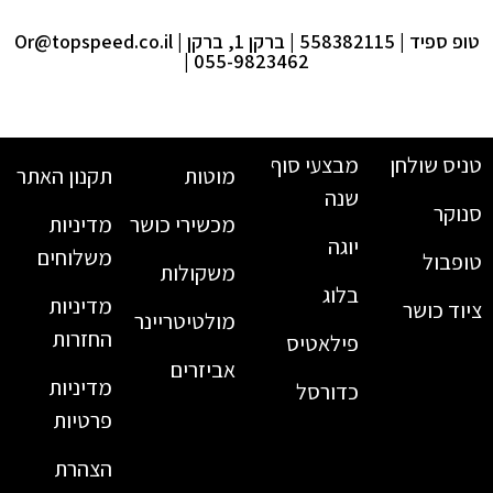
טופ ספיד | 558382115 | ברקן 1, ברקן |
Or@topspeed.co.il
| 055-9823462
טניס שולחן
מבצעי סוף
מוטות
תקנון האתר
שנה
סנוקר
מכשירי כושר
מדיניות
יוגה
משלוחים
טופבול
משקולות
בלוג
מדיניות
ציוד כושר
מולטיטריינר
החזרות
פילאטיס
אביזרים
מדיניות
כדורסל
פרטיות
הצהרת