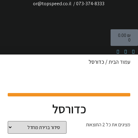
לתוכן
073-374-8333
/
or@topspeed.co.il
0.00
₪
0
עמוד הבית
/ כדורסל
כדורסל
מציגים את כל ⁦2⁩ התוצאות